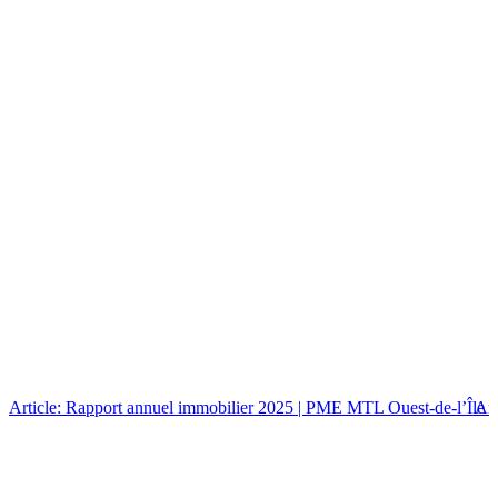
Article: Rapport annuel immobilier 2025 | PME MTL Ouest-de-l’Île
Art