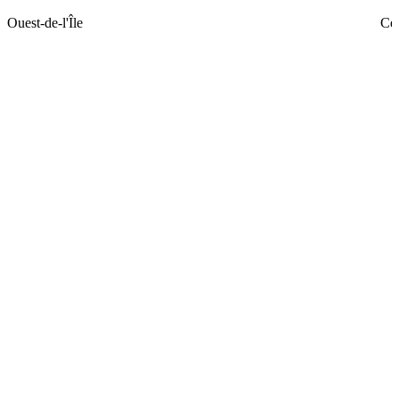
Ouest-de-l'Île
Ce