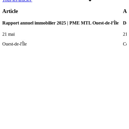
Article
Ar
Rapport annuel immobilier 2025 | PME MTL Ouest-de-l’Île
De 
21 mai
21
Ouest-de-l'Île
Ce