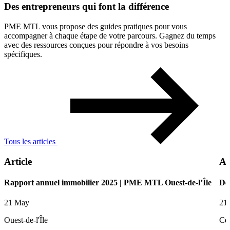
Des
entrepreneurs
qui
font
la
différence
PME MTL vous propose des guides pratiques pour vous
accompagner à chaque étape de votre parcours. Gagnez du temps
avec des ressources conçues pour répondre à vos besoins
spécifiques.
Tous les articles
Article
Ar
Rapport annuel immobilier 2025 | PME MTL Ouest-de-l’Île
De
21 May
21
Ouest-de-l'Île
Ce