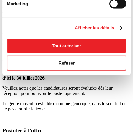
que dans la Ville de Westmount. Du démarrage à la croissance, les
Marketing
experts de PME MTL Centre-Ville accompagnent et financent les
entreprises privées et d’économie sociale, dans toutes les phases de
développement.
PME MTL Centre-Ville gère des fonds d’investissement qui
Afficher les détails
contribuent à favoriser la réalisation de projets d’affaires viables.
PME MTL Centre-Ville fait partie du réseau PME MTL et, à ce titre,
contribue à la réalisation d’initiatives qui favorisent la croissance et à
Tout autoriser
la prospérité de la collectivité montréalaise.
Comment postuler
Refuser
Faire parvenir votre
curriculum vitæ
à PME MTL Centre-Ville
d’ici le 30 juillet 2026.
Veuillez noter que les candidatures seront évaluées dès leur
réception pour pourvoir le poste rapidement.
Le genre masculin est utilisé comme générique, dans le seul but de
ne pas alourdir le texte.
Postuler à l'offre