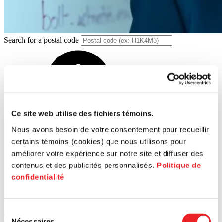
Search for a postal code
Ce site web utilise des fichiers témoins.
Nous avons besoin de votre consentement pour recueillir
certains témoins (cookies) que nous utilisons pour
améliorer votre expérience sur notre site et diffuser des
contenus et des publicités personnalisés.
Politique de
confidentialité
Search
Sélection
1
PME MTL Ouest-de-l'Île
Nécessaires
2
PME MTL Centre-Ouest