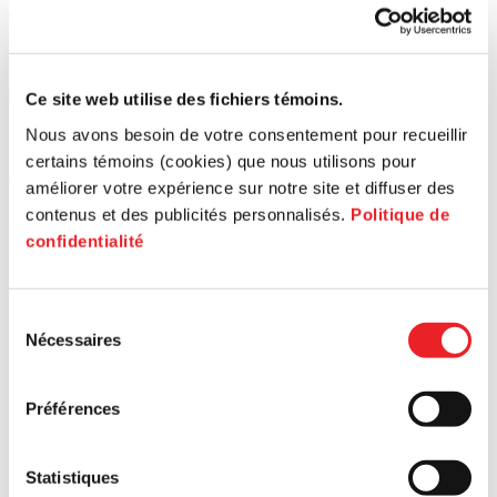
Tous les articles
Article
Ar
Rapport annuel immobilier 2025 | PME MTL Ouest-de-l’Île
De 
Ce site web utilise des fichiers témoins.
Nous avons besoin de votre consentement pour recueillir
21 mai
21
certains témoins (cookies) que nous utilisons pour
Ouest-de-l'Île
Ce
améliorer votre expérience sur notre site et diffuser des
contenus et des publicités personnalisés.
Politique de
confidentialité
Sélection
Nécessaires
du
consentement
Préférences
Statistiques