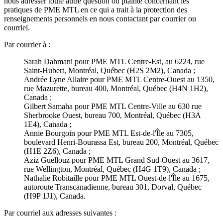
nous adresser toute autre question ou plainte concernant les
pratiques de PME MTL en ce qui a trait à la protection des
renseignements personnels en nous contactant par courrier ou
courriel.
Par courrier à :
Sarah Dahmani pour PME MTL Centre-Est, au 6224, rue
Saint-Hubert, Montréal, Québec (H2S 2M2), Canada ;
Andrée Lyne Allaire pour PME MTL Centre-Ouest au 1350,
rue Mazurette, bureau 400, Montréal, Québec (H4N 1H2),
Canada ;
Gilbert Samaha pour PME MTL Centre-Ville au 630 rue
Sherbrooke Ouest, bureau 700, Montréal, Québec (H3A
1E4), Canada ;
Annie Bourgoin pour PME MTL Est-de-l'Île au 7305,
boulevard Henri-Bourassa Est, bureau 200, Montréal, Québec
(H1E 2Z6), Canada ;
Aziz Guellouz pour PME MTL Grand Sud-Ouest au 3617,
rue Wellington, Montréal, Québec (H4G 1T9), Canada ;
Nathalie Robitaille pour PME MTL Ouest-de-l'Île au 1675,
autoroute Transcanadienne, bureau 301, Dorval, Québec
(H9P 1J1), Canada.
Par courriel aux adresses suivantes :