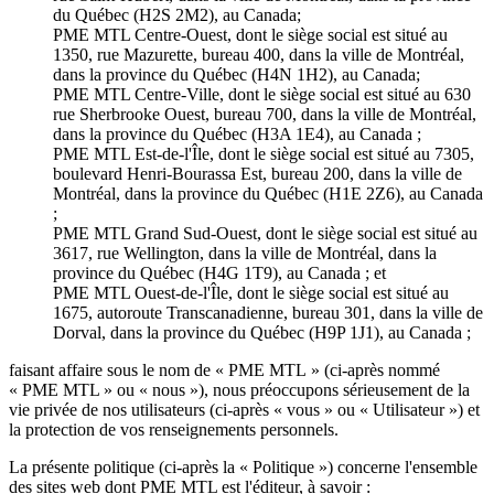
du Québec (H2S 2M2), au Canada;
PME MTL Centre-Ouest, dont le siège social est situé au
1350, rue Mazurette, bureau 400, dans la ville de Montréal,
dans la province du Québec (H4N 1H2), au Canada;
PME MTL Centre-Ville, dont le siège social est situé au 630
rue Sherbrooke Ouest, bureau 700, dans la ville de Montréal,
dans la province du Québec (H3A 1E4), au Canada ;
PME MTL Est-de-l'Île, dont le siège social est situé au 7305,
boulevard Henri-Bourassa Est, bureau 200, dans la ville de
Montréal, dans la province du Québec (H1E 2Z6), au Canada
;
PME MTL Grand Sud-Ouest, dont le siège social est situé au
3617, rue Wellington, dans la ville de Montréal, dans la
province du Québec (H4G 1T9), au Canada ; et
PME MTL Ouest-de-l'Île, dont le siège social est situé au
1675, autoroute Transcanadienne, bureau 301, dans la ville de
Dorval, dans la province du Québec (H9P 1J1), au Canada ;
faisant affaire sous le nom de « PME MTL » (ci-après nommé
« PME MTL » ou « nous »), nous préoccupons sérieusement de la
vie privée de nos utilisateurs (ci-après « vous » ou « Utilisateur ») et
la protection de vos renseignements personnels.
La présente politique (ci-après la « Politique ») concerne l'ensemble
des sites web dont PME MTL est l'éditeur, à savoir :