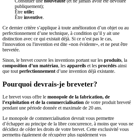
Constituer une
nouveauté
(et ne jamais avoir été dévoilée
publiquement);
Être
utile;
Être
inventive
.
Ce dernier critère s’applique à toute amélioration d’un objet ou au
perfectionnement d’une technique, à condition qu’il y ait une
distinction avec ce qui existait déjà. Si ce n’est pas le cas,
l'innovation ou l'invention est dite «non évidente», et ne peut être
brevetée.
Sinon, le brevet couvre les inventions portant sur les
produits
, la
composition d’un matériau
, les
appareils
et les
procédés
ainsi
que tout
perfectionnement
d’une invention déjà existante.
Pourquoi devrais-je breveter?
Le brevet vous offre le
monopole de la fabrication, de
l’exploitation et de la commercialisation
de votre produit breveté
pendant une période donnée et maximale de 20 ans.
Le monopole de commercialisation devrait vous permettre
d’échapper au principe de la libre concurrence, à moins que vous ne
décidiez de céder les droits de votre brevet. Cette exclusivité vous
permettra également de récupérer plus rapidement vos