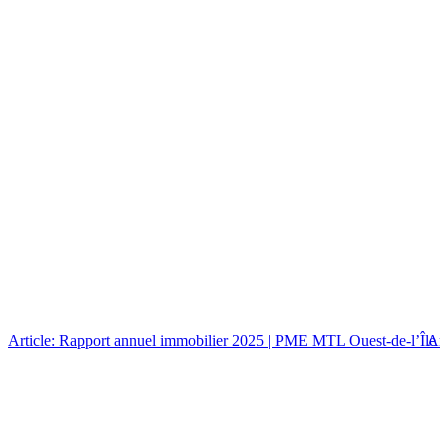
Article: Rapport annuel immobilier 2025 | PME MTL Ouest-de-l’Île
Art