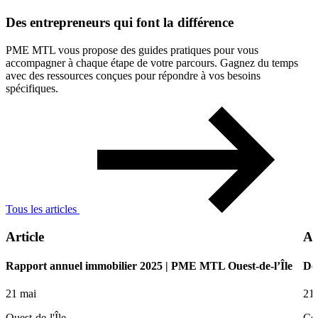
Des
entrepreneurs
qui
font
la
différence
PME MTL vous propose des guides pratiques pour vous
accompagner à chaque étape de votre parcours. Gagnez du temps
avec des ressources conçues pour répondre à vos besoins
spécifiques.
Tous les articles
Article
Ar
Rapport annuel immobilier 2025 | PME MTL Ouest-de-l’Île
De 
21 mai
21
Ouest-de-l'Île
Ce