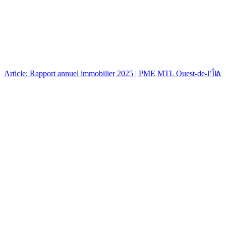
Article: Rapport annuel immobilier 2025 | PME MTL Ouest-de-l’Île
Art