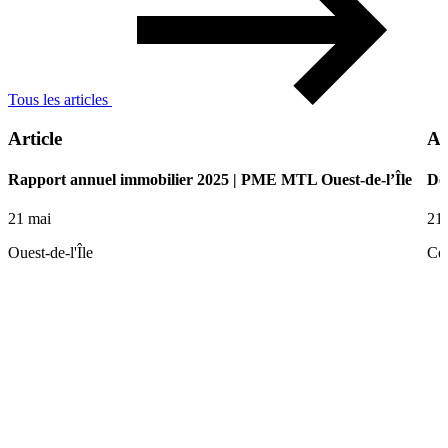
Tous les articles
Article
Ar
Rapport annuel immobilier 2025 | PME MTL Ouest-de-l’Île
De 
21 mai
21
Ouest-de-l'Île
Ce