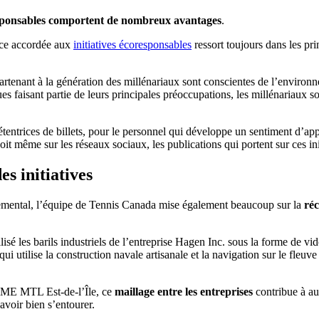
sponsables comportent de nombreux avantages
.
nce accordée aux
initiatives écoresponsables
ressort toujours dans les prin
artenant à la génération des millénariaux sont conscientes de l’enviro
es faisant partie de leurs principales préoccupations, les millénariaux
tentrices de billets, pour le personnel qui développe un sentiment d’appar
it même sur les réseaux sociaux, les publications qui portent sur ces init
s initiatives
nemental, l’équipe de Tennis Canada mise également beaucoup sur la
ré
sé les barils industriels de l’entreprise Hagen Inc. sous la forme de vid
 utilise la construction navale artisanale et la navigation sur le fleu
 PME MTL Est-de-l’Île, ce
maillage entre les entreprises
contribue à aug
avoir bien s’entourer.