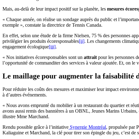
Mais, au-delà de leur impact positif sur la planète, les
mesures écore
« Chaque année, on réalise un sondage auprès du public et l’importa
exemple », constate la directrice de Tennis Canada.
En effet, selon une étude de la firme Nielsen, 75 % des personnes app
privilégier les produits écoresponsables
[ii]
. Les changements climatiqu
engagement écologique
[iii]
.
« Nos initiatives écoresponsables sont un
attrait
pour les personnes dé
l’opportunité de commanditer des services à valeur ajoutée. Et, on le vo
Le maillage pour augmenter la faisabilité de
Pour réduire les coûts des mesures et maximiser leur impact environ
à d’autres événements.
« Nous avons emprunté du mobilier à un restaurant du quartier et réutili
avons aussi remis des bannières à un OBNL, Jeunes Marins Urbains, qui
illustre Mme Marchand.
Rendu possible grâce à l’initiative
Synergie Montréal
, propulsée par
Kaliaguine et Marchand, la clé pour tirer son épingle du jeu, c’est de s