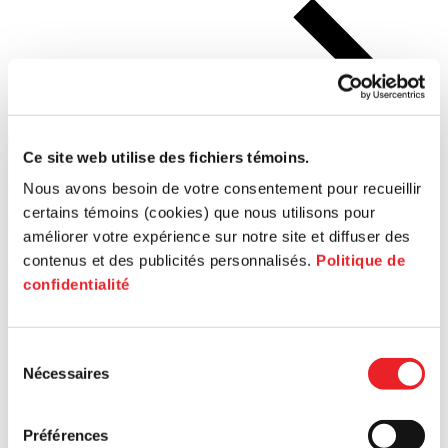
Tous les articles
Ce site web utilise des fichiers témoins.
Article
Ar
Nous avons besoin de votre consentement pour recueillir
certains témoins (cookies) que nous utilisons pour
Rapport annuel immobilier 2025 | PME MTL Ouest-de-l’Île
De 
améliorer votre expérience sur notre site et diffuser des
contenus et des publicités personnalisés.
Politique de
21 mai
21
confidentialité
Ouest-de-l'Île
Ce
Sélection
Nécessaires
du
consentement
Préférences