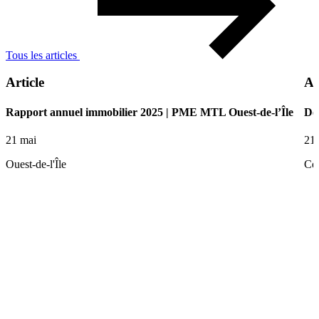
Tous les articles
Article
Ar
Rapport annuel immobilier 2025 | PME MTL Ouest-de-l’Île
De 
21 mai
21
Ouest-de-l'Île
Ce