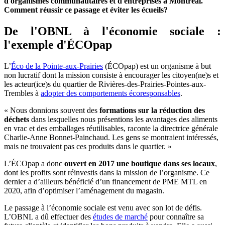
d'organismes communautaires et d'entreprises à Montréal.
Comment réussir ce passage et éviter les écueils?
De l'OBNL à l'économie sociale :
l'exemple d'ÉCOpap
L’
Éco de la Pointe-aux-Prairies
(ÉCOpap) est un organisme à but
non lucratif dont la mission consiste à encourager les citoyen(ne)s et
les acteur(ice)s du quartier de Rivières-des-Prairies-Pointes-aux-
Trembles à
adopter des comportements écoresponsables
.
« Nous donnions souvent des
formations sur la réduction des
déchets
dans lesquelles nous présentions les avantages des aliments
en vrac et des emballages réutilisables, raconte la directrice générale
Charlie-Anne Bonnet-Painchaud. Les gens se montraient intéressés,
mais ne trouvaient pas ces produits dans le quartier. »
L’ÉCOpap a donc
ouvert en 2017 une boutique dans ses locaux
,
dont les profits sont réinvestis dans la mission de l’organisme. Ce
dernier a d’ailleurs bénéficié d’un financement de PME MTL en
2020, afin d’optimiser l’aménagement du magasin.
Le passage à l’économie sociale est venu avec son lot de défis.
L’OBNL a dû effectuer des
études de marché
pour connaître sa