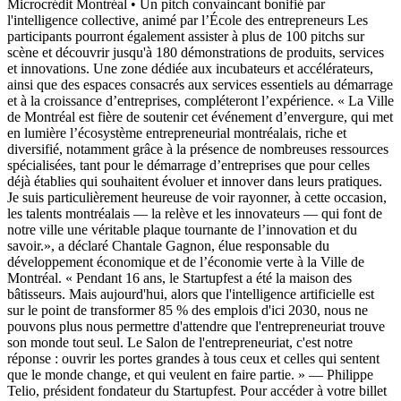
Microcrédit Montréal • Un pitch convaincant bonifié par
l'intelligence collective, animé par l’École des entrepreneurs Les
participants pourront également assister à plus de 100 pitchs sur
scène et découvrir jusqu'à 180 démonstrations de produits, services
et innovations. Une zone dédiée aux incubateurs et accélérateurs,
ainsi que des espaces consacrés aux services essentiels au démarrage
et à la croissance d’entreprises, compléteront l’expérience. « La Ville
de Montréal est fière de soutenir cet événement d’envergure, qui met
en lumière l’écosystème entrepreneurial montréalais, riche et
diversifié, notamment grâce à la présence de nombreuses ressources
spécialisées, tant pour le démarrage d’entreprises que pour celles
déjà établies qui souhaitent évoluer et innover dans leurs pratiques.
Je suis particulièrement heureuse de voir rayonner, à cette occasion,
les talents montréalais — la relève et les innovateurs — qui font de
notre ville une véritable plaque tournante de l’innovation et du
savoir.», a déclaré Chantale Gagnon, élue responsable du
développement économique et de l’économie verte à la Ville de
Montréal. « Pendant 16 ans, le Startupfest a été la maison des
bâtisseurs. Mais aujourd'hui, alors que l'intelligence artificielle est
sur le point de transformer 85 % des emplois d'ici 2030, nous ne
pouvons plus nous permettre d'attendre que l'entrepreneuriat trouve
son monde tout seul. Le Salon de l'entrepreneuriat, c'est notre
réponse : ouvrir les portes grandes à tous ceux et celles qui sentent
que le monde change, et qui veulent en faire partie. » — Philippe
Telio, président fondateur du Startupfest. Pour accéder à votre billet