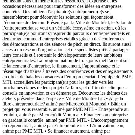
réunissant sous un même toit les ressources, l’expertise et les
occasions nécessaires pour transformer des idées en entreprises
concrètes. Des milliers d’aspirant(e)s entrepreneur(e)s se
rassembleront pour découvrir les solutions qui façonneront
l’économie de demain. Présenté par la Ville de Montréal, le Salon de
l’entrepreneuriat se veut un véritable écosystème en action, où les
participant(e)s pourront s’inspirer du parcours d’entrepreneur(e)s en
démarrage comme d’entreprises établies grâce à des conférences,
des démonstrations et des séances de pitch en direct. Ils auront aussi
accès à un réseau d’organisations et de spécialistes prêts à partager
leurs conseils et à soutenir le développement de leurs ambitions
entrepreneuriales. La programmation de trois jours met l’accent sur
le lancement d’entreprise, le financement, l’apprentissage et le
réseautage d’affaires à travers des conférences et des enregistrements
en direct de balados consacrés à l’entrepreneuriat. L’équipe de PME
MTL accueillera les participant(e)s pour les guider vers les
prochaines étapes de leur projet d’affaires, et offrira des cliniques-
conseils en innovation et en démarrage. Découvrez les thèmes des
ateliers présentés dans l’espace « Ville de Montréal » : • Ai-je la
fibre entrepreneuriale? animé par Microcrédit Montréal • Bâtir un
projet qui vous ressemble, animé par PME MTL • Entreprendre au
féminin, animé par Microcrédit Montréal • Financer son entreprise
en gardant le contrôle, animé par PME MTL • L'accompagnement
en repreneuriat , animé par Entreprendre ici • L’innovation lean,
animé par PME MTL • Se financer autrement, animé par