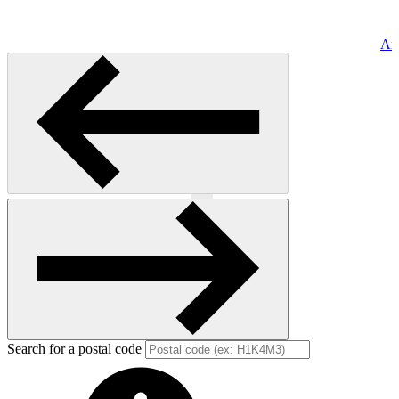
Art
Previous
Next
Search for a postal code