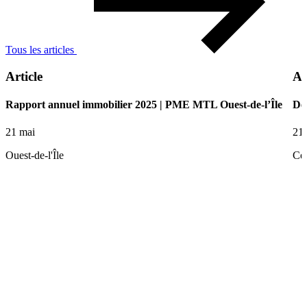
Tous les articles
Article
Ar
Rapport annuel immobilier 2025 | PME MTL Ouest-de-l’Île
De 
21 mai
21
Ouest-de-l'Île
Ce