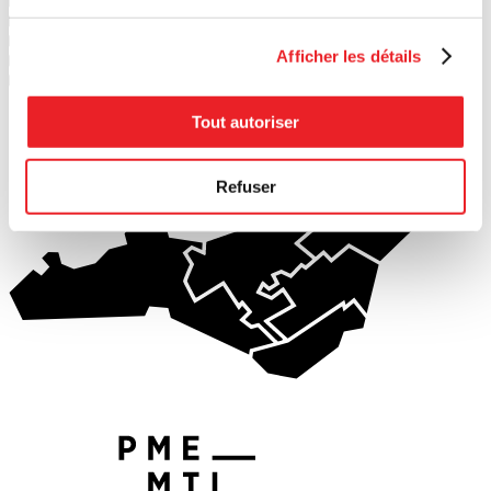
2
PME MTL Centre-Ouest
3
PME MTL Grand Sud-Ouest
4
PME MTL Centre-Ville
Afficher les détails
5
PME MTL Centre-Est
6
PME MTL Est-de-l'Île
Tout autoriser
Refuser