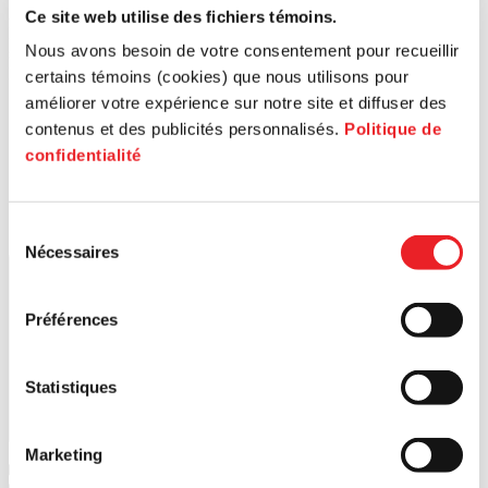
Afin de bénéficier de toute l’information et des services de PME
Ce site web utilise des fichiers témoins.
MTL, veuillez entrer le code postal de votre entreprise ou
Nous avons besoin de votre consentement pour recueillir
sélectionner votre territoire.
Rechercher un code postal
certains témoins (cookies) que nous utilisons pour
améliorer votre expérience sur notre site et diffuser des
contenus et des publicités personnalisés.
Politique de
confidentialité
Sélection
Nécessaires
du
Lancer la recherche
consentement
Préférences
Statistiques
Marketing
1
PME MTL Ouest-de-l'Île