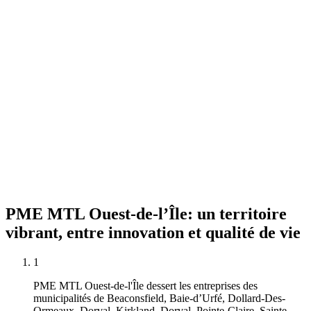
PME
MTL
Ouest-de-l’Île:
un
territoire
vibrant,
entre
innovation
et
qualité
de
vie
1
PME MTL Ouest-de-l'Île dessert les entreprises des
municipalités de Beaconsfield, Baie-d’Urfé, Dollard-Des-
Ormeaux, Dorval, Kirkland, Dorval, Pointe-Claire, Sainte-