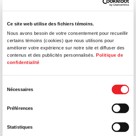
514 879-0555 #221
[email protected]
Trouvez le bon territoire pour vous
Ce site web utilise des fichiers témoins.
accompagner
Nous avons besoin de votre consentement pour recueillir
certains témoins (cookies) que nous utilisons pour
Afin de bénéficier de toute l’information et des services de PME
MTL, veuillez entrer le code postal de votre entreprise ou
améliorer votre expérience sur notre site et diffuser des
sélectionner votre territoire.
contenus et des publicités personnalisés.
Politique de
Rechercher un code postal
confidentialité
Sélection
Nécessaires
du
consentement
Préférences
Lancer la recherche
Statistiques