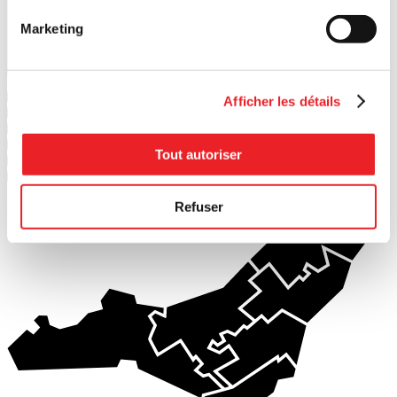
Marketing
1
PME MTL Ouest-de-l'Île
Afficher les détails
2
PME MTL Centre-Ouest
3
PME MTL Grand Sud-Ouest
4
PME MTL Centre-Ville
Tout autoriser
5
PME MTL Centre-Est
6
PME MTL Est-de-l'Île
Refuser