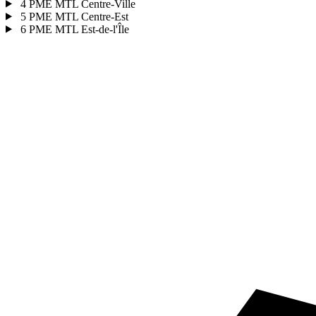
4
PME MTL Centre-Ville
5
PME MTL Centre-Est
6
PME MTL Est-de-l'Île