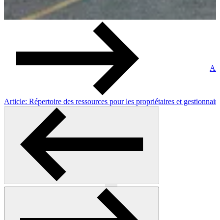
Art
Article: Répertoire des ressources pour les propriétaires et gestionna
Previous
Next