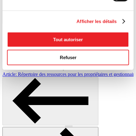
Afficher les détails
Tout autoriser
Art
Refuser
Article: Répertoire des ressources pour les propriétaires et gestionna
Previous
Next