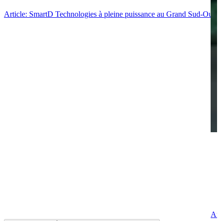
Article: SmartD Technologies à pleine puissance au Grand Sud-Ouest
Art