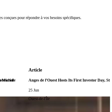
 conçues pour répondre à vos besoins spécifiques.
Article
reneuriale
t-Michel
Anges de l’Ouest Hosts Its First Investor Day, S
25 Jun
Ouest-de-l'Île