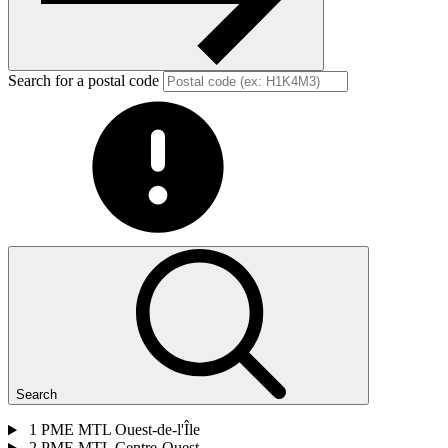
Search for a postal code
Search
1
PME MTL Ouest-de-l'Île
2
PME MTL Centre-Ouest