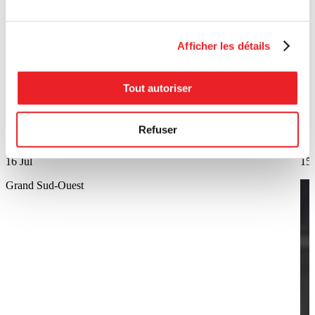
Afficher les détails
Tous les articles
Tout autoriser
Article
Ar
Refuser
SmartD Technologies à pleine puissance au Grand Sud-Ouest
Pre
16 Jul
15 
Grand Sud-Ouest