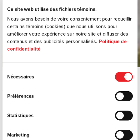
Ce site web utilise des fichiers témoins.
Nous avons besoin de votre consentement pour recueillir
certains témoins (cookies) que nous utilisons pour
améliorer votre expérience sur notre site et diffuser des
contenus et des publicités personnalisés.
Politique de
confidentialité
Sélection
Nécessaires
Articles
du
consentement
Des
entrepreneurs
qui
font
la
différence
Préférences
PME MTL vous propose des guides pratiques pour vous
accompagner à chaque étape de votre parcours. Gagnez du temps
Statistiques
avec des ressources conçues pour répondre à vos besoins
spécifiques.
Marketing