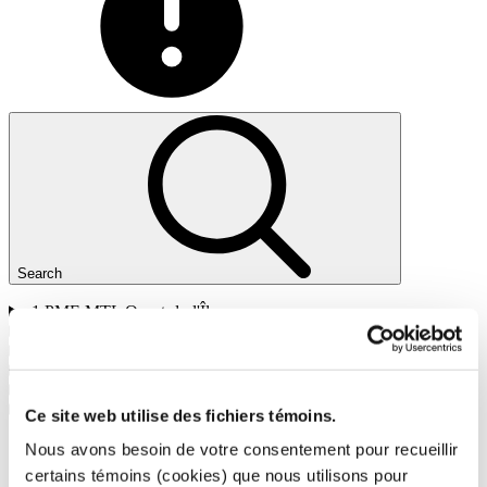
Search
1
PME MTL Ouest-de-l'Île
2
PME MTL Centre-Ouest
3
PME MTL Grand Sud-Ouest
4
PME MTL Centre-Ville
5
PME MTL Centre-Est
6
PME MTL Est-de-l'Île
Ce site web utilise des fichiers témoins.
Nous avons besoin de votre consentement pour recueillir
certains témoins (cookies) que nous utilisons pour