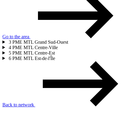
Go to the area
3
PME MTL Grand Sud-Ouest
4
PME MTL Centre-Ville
5
PME MTL Centre-Est
6
PME MTL Est-de-l'Île
Back to network