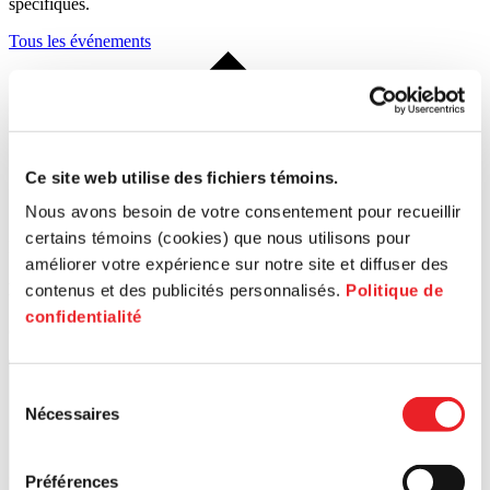
spécifiques.
Tous les événements
Ce site web utilise des fichiers témoins.
Nous avons besoin de votre consentement pour recueillir
certains témoins (cookies) que nous utilisons pour
Information session
11 Aug
Inf
améliorer votre expérience sur notre site et diffuser des
Démarrage d'entreprise Grand Sud-Ouest
Dé
contenus et des publicités personnalisés.
Politique de
confidentialité
Grand Sud-Ouest
Gr
Sélection
Nécessaires
du
consentement
Préférences