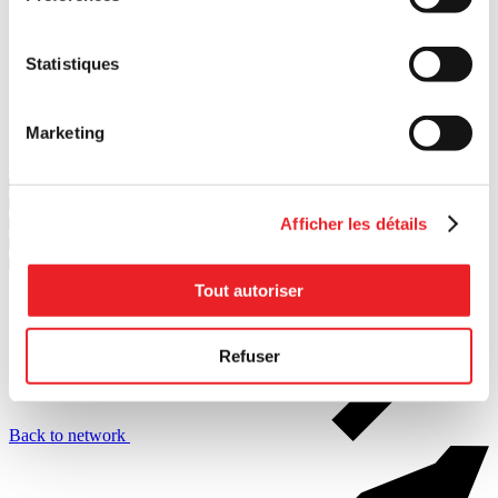
Statistiques
Marketing
Go to the area
2
PME MTL Centre-Ouest
3
PME MTL Grand Sud-Ouest
Afficher les détails
4
PME MTL Centre-Ville
5
PME MTL Centre-Est
6
PME MTL Est-de-l'Île
Tout autoriser
Refuser
Back to network