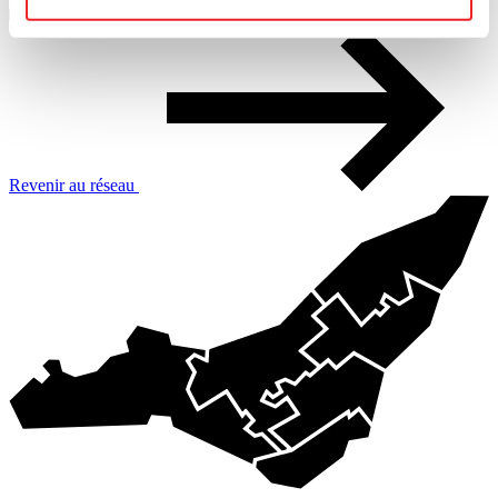
6
PME MTL Est-de-l'Île
Revenir au réseau