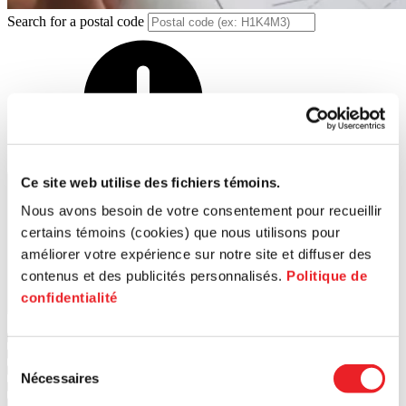
Search for a postal code
Ce site web utilise des fichiers témoins.
Nous avons besoin de votre consentement pour recueillir
certains témoins (cookies) que nous utilisons pour
améliorer votre expérience sur notre site et diffuser des
contenus et des publicités personnalisés.
Politique de
confidentialité
Search
1
PME MTL Ouest-de-l'Île
2
PME MTL Centre-Ouest
Sélection
3
PME MTL Grand Sud-Ouest
Nécessaires
du
4
PME MTL Centre-Ville
5
PME MTL Centre-Est
consentement