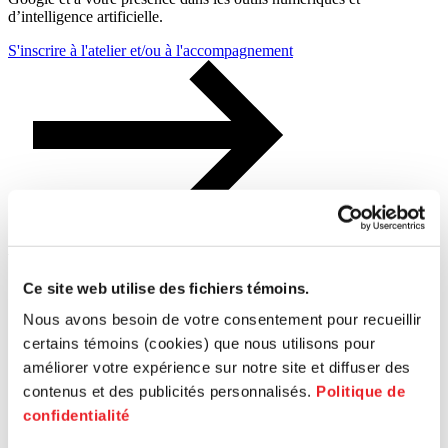
d’intelligence artificielle.
S'inscrire à l'atelier et/ou à l'accompagnement
Admissibilité
Ce site web utilise des fichiers témoins.
Commerces de détail, de services avec pignon sur rue et
restaurants
Nous avons besoin de votre consentement pour recueillir
Entreprises enregistrées au Registraire des entreprises
certains témoins (cookies) que nous utilisons pour
Situées dans le territoire du Centre-Ouest (Ahuntsic-
Cartierville, Saint-Laurent, Mont-Royal, Hampstead, Côte-
améliorer votre expérience sur notre site et diffuser des
Saint-Luc, Montréal-Ouest)
contenus et des publicités personnalisés.
Politique de
Ayant payé les frais d’inscription obligatoires pour
confidentialité
l’accompagnement individuel et complété la formation avant
le 30 septembre 2026