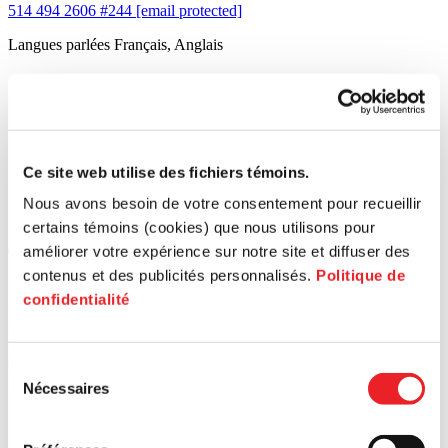
514 494 2606 #244
[email protected]
Langues parlées
Français, Anglais
Ce site web utilise des fichiers témoins.
Nous avons besoin de votre consentement pour recueillir
certains témoins (cookies) que nous utilisons pour
améliorer votre expérience sur notre site et diffuser des
Trouvez le bon territoire pour vous
contenus et des publicités personnalisés.
Politique de
accompagner
confidentialité
Afin de bénéficier de toute l’information et des services de PME
MTL, veuillez entrer le code postal de votre entreprise ou
sélectionner votre territoire.
Sélection
Rechercher un code postal
Nécessaires
du
consentement