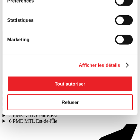
Préférences
Statistiques
Lancer la recherche
Marketing
Afficher les détails
Tout autoriser
1
PME MTL Ouest-de-l'Île
2
PME MTL Centre-Ouest
Refuser
3
PME MTL Grand Sud-Ouest
4
PME MTL Centre-Ville
5
PME MTL Centre-Est
6
PME MTL Est-de-l'Île