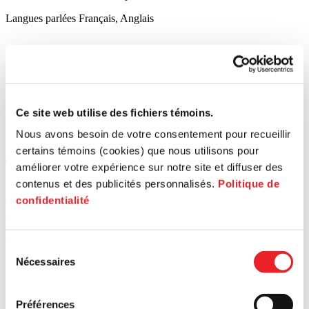
Langues parlées
Français, Anglais
Ce site web utilise des fichiers témoins.
Nous avons besoin de votre consentement pour recueillir
certains témoins (cookies) que nous utilisons pour
Trouvez le bon territoire pour vous
améliorer votre expérience sur notre site et diffuser des
accompagner
contenus et des publicités personnalisés.
Politique de
confidentialité
Afin de bénéficier de toute l’information et des services de PME
MTL, veuillez entrer le code postal de votre entreprise ou
sélectionner votre territoire.
Sélection
Rechercher un code postal
Nécessaires
du
consentement
Préférences