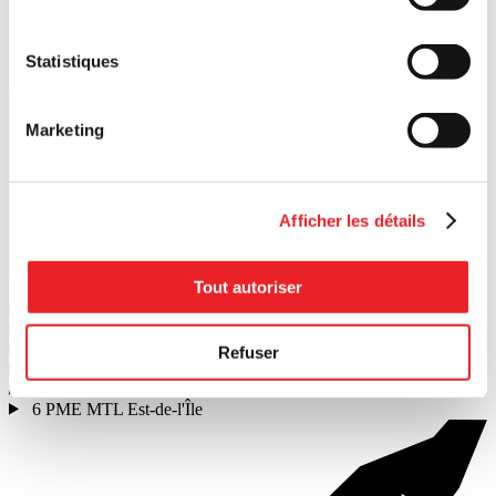
Statistiques
Lancer la recherche
Marketing
Afficher les détails
Tout autoriser
1
PME MTL Ouest-de-l'Île
2
PME MTL Centre-Ouest
3
PME MTL Grand Sud-Ouest
Refuser
4
PME MTL Centre-Ville
5
PME MTL Centre-Est
6
PME MTL Est-de-l'Île