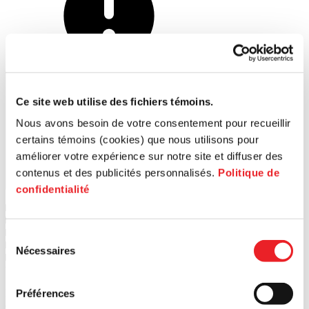
Lancer la recherche
Ce site web utilise des fichiers témoins.
Nous avons besoin de votre consentement pour recueillir
certains témoins (cookies) que nous utilisons pour
améliorer votre expérience sur notre site et diffuser des
contenus et des publicités personnalisés.
Politique de
confidentialité
1
PME MTL Ouest-de-l'Île
2
PME MTL Centre-Ouest
3
PME MTL Grand Sud-Ouest
Sélection
4
PME MTL Centre-Ville
Nécessaires
du
5
PME MTL Centre-Est
6
PME MTL Est-de-l'Île
consentement
PME MTL Est-de-l’Île dessert les entrepreneurs des arrondissements
Préférences
d’Anjou, Montréal-Nord, Rivière-des-Prairies – Pointe-aux-