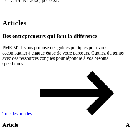
Tél. : 514 494-2606, poste 227
Articles
Des
entrepreneurs
qui
font
la
différence
PME MTL vous propose des guides pratiques pour vous
accompagner à chaque étape de votre parcours. Gagnez du temps
avec des ressources conçues pour répondre à vos besoins
spécifiques.
Tous les articles
Article
Ar