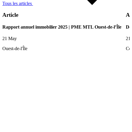
Tous les articles
Article
Ar
Rapport annuel immobilier 2025 | PME MTL Ouest-de-l’Île
De
21 May
21
Ouest-de-l'Île
Ce