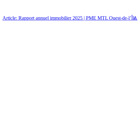
Article: Rapport annuel immobilier 2025 | PME MTL Ouest-de-l’Île
Art