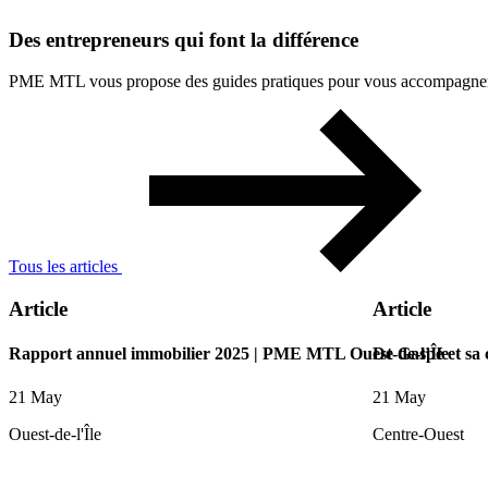
Des
entrepreneurs
qui
font
la
différence
PME MTL vous propose des guides pratiques pour vous accompagner à 
Tous les articles
Article
Article
Rapport annuel immobilier 2025 | PME MTL Ouest-de-l’Île
De Gaspé et sa
21 May
21 May
Ouest-de-l'Île
Centre-Ouest