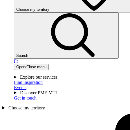
Choose my territory
Search
Fr
Open/Close menu
Explore our services
Find inspiration
Events
Discover PME MTL
Get in touch
Choose my territory