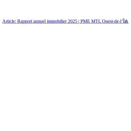
Article: Rapport annuel immobilier 2025 | PME MTL Ouest-de-l’Île
Art