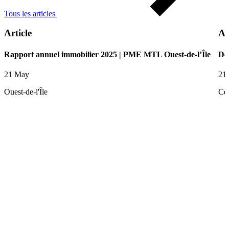
Tous les articles
Article
Ar
Rapport annuel immobilier 2025 | PME MTL Ouest-de-l’Île
De
21 May
21
Ouest-de-l'Île
Ce