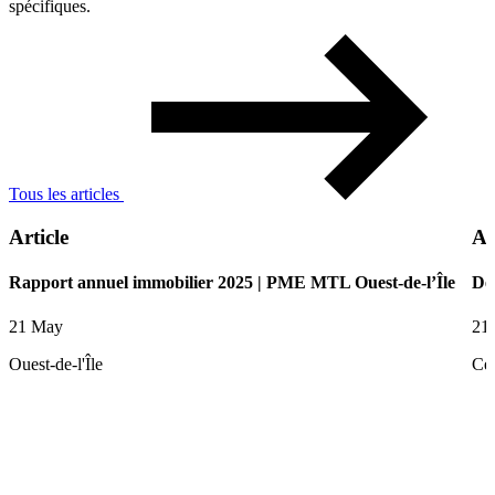
spécifiques.
Tous les articles
Article
Ar
Rapport annuel immobilier 2025 | PME MTL Ouest-de-l’Île
De
21 May
21
Ouest-de-l'Île
Ce