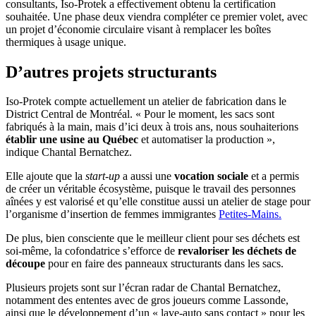
consultants, Iso-Protek a effectivement obtenu la certification
souhaitée. Une phase deux viendra compléter ce premier volet, avec
un projet d’économie circulaire visant à remplacer les boîtes
thermiques à usage unique.
D’autres projets structurants
Iso-Protek compte actuellement un atelier de fabrication dans le
District Central de Montréal. « Pour le moment, les sacs sont
fabriqués à la main, mais d’ici deux à trois ans, nous souhaiterions
établir une usine au Québec
et automatiser la production »,
indique Chantal Bernatchez.
Elle ajoute que la
start-up
a aussi une
vocation sociale
et a permis
de créer un véritable écosystème, puisque le travail des personnes
aînées y est valorisé et qu’elle constitue aussi un atelier de stage pour
l’organisme d’insertion de femmes immigrantes
Petites-Mains.
De plus, bien consciente que le meilleur client pour ses déchets est
soi-même, la cofondatrice s’efforce de
revaloriser les déchets de
découpe
pour en faire des panneaux structurants dans les sacs.
Plusieurs projets sont sur l’écran radar de Chantal Bernatchez,
notamment des ententes avec de gros joueurs comme Lassonde,
ainsi que le développement d’un « lave-auto sans contact » pour les