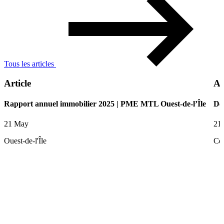
Tous les articles
Article
Ar
Rapport annuel immobilier 2025 | PME MTL Ouest-de-l’Île
De
21 May
21
Ouest-de-l'Île
Ce