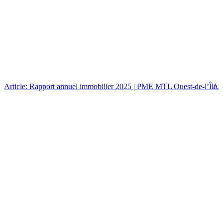
Article: Rapport annuel immobilier 2025 | PME MTL Ouest-de-l’Île
Art