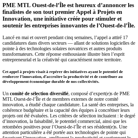
PME MTL Ouest-de-l’Île est heureux d’annoncer les
finalistes de son tout premier
Appel à Projets en
Innovation
, une initiative créée pour stimuler et
soutenir les entreprises innovantes de l’Ouest-de-l’Île.
Lancé en mai et ouvert pendant cinq semaines, l’appel a attiré 17
candidatures dans divers secteurs — allant de solutions logicielles de
pointe à des technologies solaires novatrices et autres produits
transformateurs. Cette réponse enthousiaste illustre bien l’esprit
entrepreneurial et la créativité qui caractérisent notre territoire.
Cet appel à projets visait à repérer des initiatives ayant le potentiel de
renforcer l’innovation, d’accroître la productivité et de contribuer au
développement économique durable de nos collectivités.
Un
comité de sélection diversifié
, composé d’expert(e)s de PME
MTL Ouest-de-l’Île et de membres externes de notre comité
innovation, a étudié chaque candidature. La santé des entreprises, la
cohérence budgétaire et la capacité des équipes à concrétiser leurs
projets ont été évaluées. Les critères de sélection incluaient : le degré
d’innovation, la faisabilité, le potentiel commercial, ainsi que les
retombées positives pour l’Ouest-de-l’Île et ses résident(e)s. Une
attention particulière a été portée aux technologies de pointe qui
favorisent l’innovation, améliorent la productivité et soutiennent le