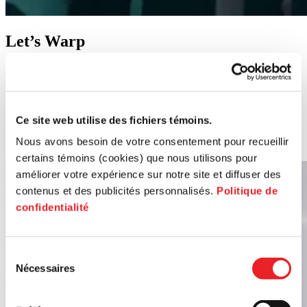
Let’s Warp
Avancement et commercialisation d’une solution logicielle
d’assurance qualité destinée à l’industrie aéronautique. Cette
technologie combine téléphones intelligents, IdO et informatique en
nuage/périphérie, avec une intégration avancée aux systèmes ERP et
MES. Résultat : une amélioration significative de la productivité,
Ce site web utilise des fichiers témoins.
une réduction des erreurs et un renforcement de la compétitivité des
Nous avons besoin de votre consentement pour recueillir
entreprises manufacturières.
certains témoins (cookies) que nous utilisons pour
améliorer votre expérience sur notre site et diffuser des
contenus et des publicités personnalisés.
Politique de
confidentialité
Sélection
Nécessaires
du
consentement