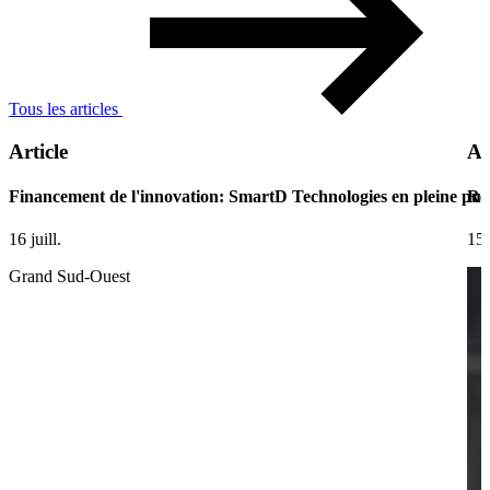
Tous les articles
Article
Ar
Financement de l'innovation: SmartD Technologies en pleine pui
Ret
16 juill.
15 
Grand Sud-Ouest