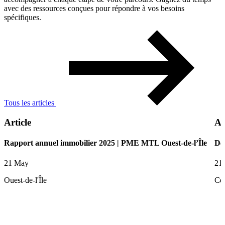
avec des ressources conçues pour répondre à vos besoins
spécifiques.
Tous les articles
Article
Ar
Rapport annuel immobilier 2025 | PME MTL Ouest-de-l’Île
De
21 May
21
Ouest-de-l'Île
Ce