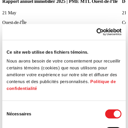
Rapport annuel immobilier 2025 | PME MTL Ouest-de-l’Île
De
21 May
21
Ouest-de-l'Île
Ce
Ce site web utilise des fichiers témoins.
Nous avons besoin de votre consentement pour recueillir
certains témoins (cookies) que nous utilisons pour
améliorer votre expérience sur notre site et diffuser des
contenus et des publicités personnalisés.
Politique de
confidentialité
Sélection
Nécessaires
du
consentement