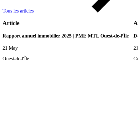
Tous les articles
Article
Ar
Rapport annuel immobilier 2025 | PME MTL Ouest-de-l’Île
De
21 May
21
Ouest-de-l'Île
Ce