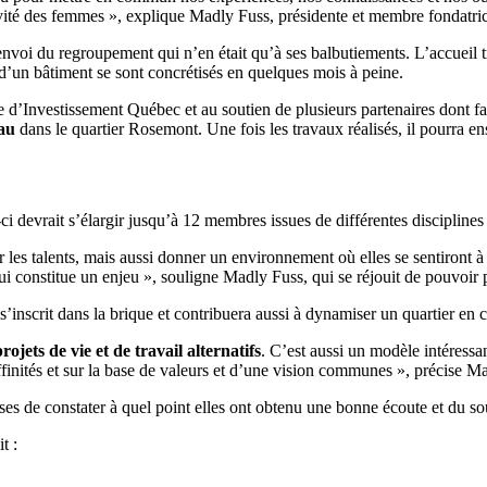
ivité des femmes », explique Madly Fuss, présidente et membre fondatric
envoi du regroupement qui n’en était qu’à ses balbutiements. L’accueil t
t d’un bâtiment se sont concrétisés en quelques mois à peine.
 d’Investissement Québec et au soutien de plusieurs partenaires do
eau
dans le quartier Rosemont. Une fois les travaux réalisés, il pourra en
e-ci devrait s’élargir jusqu’à 12 membres issues de différentes disciplines : é
r les talents, mais aussi donner un environnement où elles se sentiront à
ui constitue un enjeu », souligne Madly Fuss, qui se réjouit de pouvoir
 s’inscrit dans la brique et contribuera aussi à dynamiser un quartier en 
projets de vie et de travail alternatifs
. C’est aussi un modèle intéressa
affinités et sur la base de valeurs et d’une vision communes », précise M
s de constater à quel point elles ont obtenu une bonne écoute et du so
t :