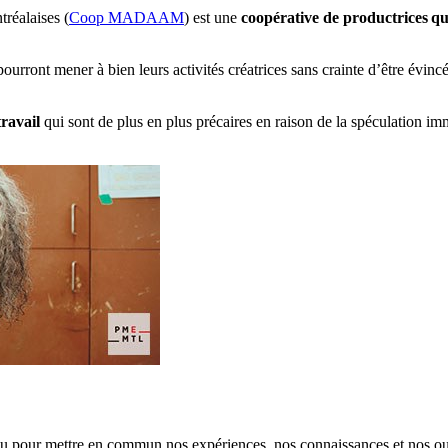
réalaises (
Coop MADAAM
) est une
coopérative de productrices qui 
ourront mener à bien leurs activités créatrices sans crainte d’être évincée
travail
qui sont de plus en plus précaires en raison de la spéculation immo
eu pour mettre en commun nos expériences, nos connaissances et nos outi