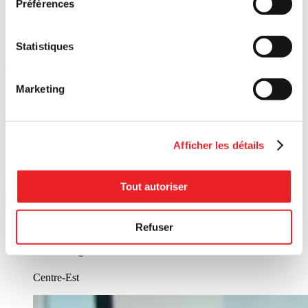
Préférences
Statistiques
PME MTL
Grand Sud-Ouest
Marketing
Afficher les détails
PME MTL
Ouest-de-l'Île
Tout autoriser
Reset
Information session
13 Aug
Refuser
Les stratégies et outils de l’économie circulaire
Centre-Est