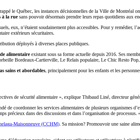
ppé le Québec, les instances décisionnelles de la Ville de Montréal ont
 à la rue
sans pouvoir désormais prendre leurs repas quotidiens aux end
suels, eux, n’étaient soudainement plus accessibles. Pour y remédier, l’
aire extérieurs sécuritaires.
tribution déployés à diverses places publiques.
ide alimentaire
existant sous sa forme actuelle depuis 2016. Ses mem
ille Bordeaux-Cartierville, Le Relais populaire, Le Chic Resto Pop,
as sains et abordables
, principalement pour les enfants et les personne
ctives de sécurité alimentaire », explique Thibaud Liné, directeur géné
é de coordonner les services alimentaires de plusieurs organismes d’entra
mps précieux dans des discussions et dans l’organisation de processus. 
ochelaga-Maisonneuve (CCHM)
. Sa mission? Promouvoir une saine alime