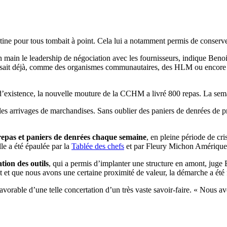
ntine pour tous tombait à point. Cela lui a notamment permis de conserv
 en main le leadership de négociation avec les fournisseurs, indique B
sait déjà, comme des organismes communautaires, des HLM ou encore des 
 d’existence, la nouvelle mouture de la CCHM a livré 800 repas. La semai
on les arrivages de marchandises. Sans oublier des paniers de denrées de 
repas et paniers de denrées chaque semaine
, en pleine période de cr
le a été épaulée par la
Tablée des chefs
et par Fleury Michon Amérique
tion des outils
, qui a permis d’implanter une structure en amont, juge
 et que nous avons une certaine proximité de valeur, la démarche a été f
 favorable d’une telle concertation d’un très vaste savoir-faire. « Nous a