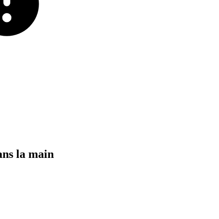
ans
la
main