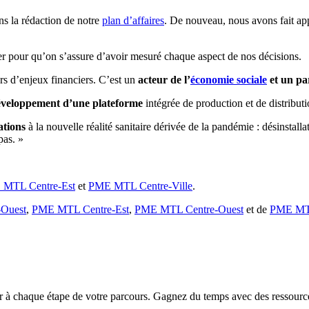
s la rédaction de notre
plan d’affaires
. De nouveau, nous avons fait app
er pour qu’on s’assure d’avoir mesuré chaque aspect de nos décisions.
rs d’enjeux financiers. C’est un
acteur de l’
économie sociale
et un pa
veloppement d’une plateforme
intégrée de production et de distribu
ations
à la nouvelle réalité sanitaire dérivée de la pandémie : désinstal
pas. »
MTL Centre-Est
et
PME MTL Centre-Ville
.
Ouest
,
PME MTL Centre-Est
,
PME MTL Centre-Ouest
et de
PME MTL
chaque étape de votre parcours. Gagnez du temps avec des ressources