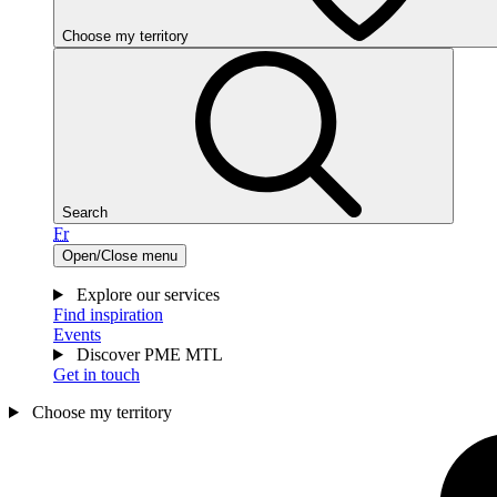
Choose my territory
Search
Fr
Open/Close menu
Explore our services
Find inspiration
Events
Discover PME MTL
Get in touch
Choose my territory