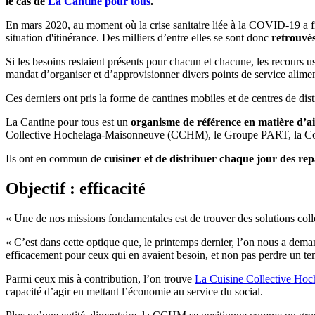
le cas de
La Cantine pour tous
.
En mars 2020, au moment où la crise sanitaire liée à la COVID-19 a fra
situation d'itinérance. Des milliers d’entre elles se sont donc
retrouvés
Si les besoins restaient présents pour chacun et chacune, les recours u
mandat d’organiser et d’approvisionner divers points de service aliment
Ces derniers ont pris la forme de cantines mobiles et de centres de dis
La Cantine pour tous est un
organisme de référence en matière d’a
Collective Hochelaga-Maisonneuve (CCHM), le Groupe PART, la Corbe
Ils ont en commun de
cuisiner et de distribuer chaque jour des rep
Objectif : efficacité
« Une de nos missions fondamentales est de trouver des solutions colle
« C’est dans cette optique que, le printemps dernier, l’on nous a demand
efficacement pour ceux qui en avaient besoin, et non pas perdre un te
Parmi ceux mis à contribution, l’on trouve
La Cuisine Collective H
capacité d’agir en mettant l’économie au service du social.