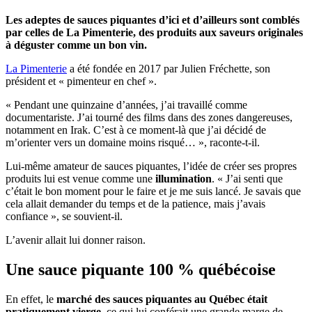
Les adeptes de sauces piquantes d’ici et d’ailleurs sont comblés
par celles de La Pimenterie, des produits aux saveurs originales
à déguster comme un bon vin.
La Pimenterie
a été fondée en 2017 par Julien Fréchette, son
président et « pimenteur en chef ».
« Pendant une quinzaine d’années, j’ai travaillé comme
documentariste. J’ai tourné des films dans des zones dangereuses,
notamment en Irak. C’est à ce moment-là que j’ai décidé de
m’orienter vers un domaine moins risqué… », raconte-t-il.
Lui-même amateur de sauces piquantes, l’idée de créer ses propres
produits lui est venue comme une
illumination
. « J’ai senti que
c’était le bon moment pour le faire et je me suis lancé. Je savais que
cela allait demander du temps et de la patience, mais j’avais
confiance », se souvient-il.
L’avenir allait lui donner raison.
Une sauce piquante 100 % québécoise
En effet, le
marché des sauces piquantes au Québec était
pratiquement vierge
, ce qui lui conférait une grande marge de