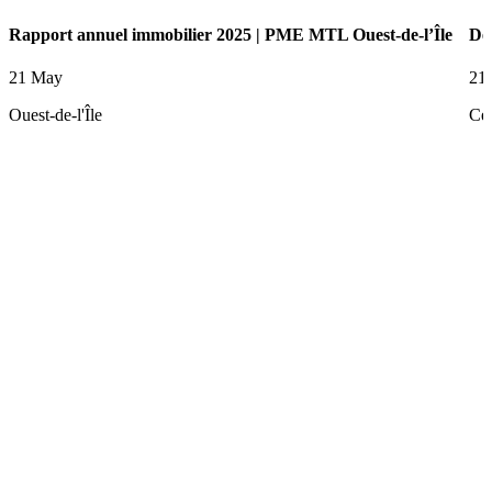
Rapport annuel immobilier 2025 | PME MTL Ouest-de-l’Île
De
21 May
21
Ouest-de-l'Île
Ce