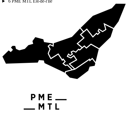
6
PME MTL Est-de-l'Île